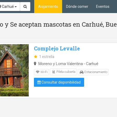
Carhué
Alojamiento
Dónde comer
Eventos
tio y Se aceptan mascotas en Carhué, Bu
Complejo Levalle
1 estrella
Moreno y Loma Valentina - Carhué
Pileta cubierta
Wi-Fi
Estacionamiento
Consultar disponibilidad