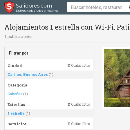
Salidores.com
Disfrutá cada ciudad al máximo
Alojamientos 1 estrella con Wi-Fi, Pa
1 publicaciones
Filtrar por:
Ciudad
Quitar filtro
Carhué, Buenos Aires
(1)
Categoría
Cabañas
(1)
Estrellas
Quitar filtro
1 estrella
(1)
Servicios
Quitar filtro