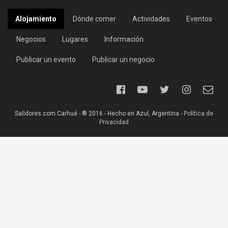
Alojamiento
Dónde comer
Actividades
Eventos
Negocios
Lugares
Información
Publicar un evento
Publicar un negocio
Salidores.com Carhué - ® 2016 - Hecho en Azul, Argentina -
Política de
Privacidad