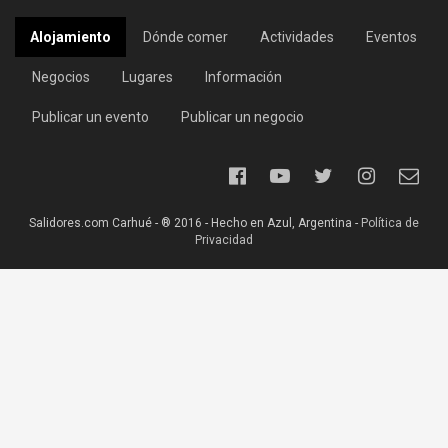
Alojamiento
Dónde comer
Actividades
Eventos
Negocios
Lugares
Información
Publicar un evento
Publicar un negocio
Salidores.com Carhué - ® 2016 - Hecho en Azul, Argentina -
Política de
Privacidad