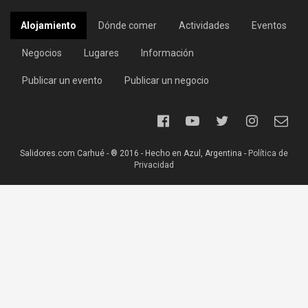
Alojamiento
Dónde comer
Actividades
Eventos
Negocios
Lugares
Información
Publicar un evento
Publicar un negocio
Salidores.com Carhué - ® 2016 - Hecho en Azul, Argentina -
Política de
Privacidad