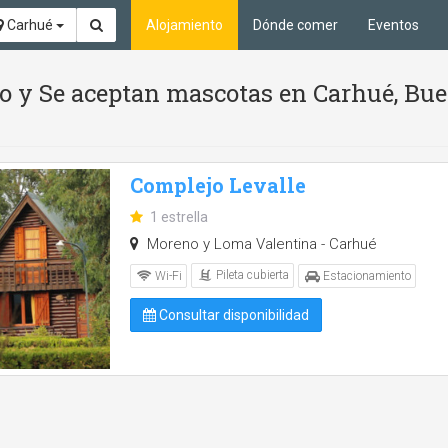
Carhué
Alojamiento
Dónde comer
Eventos
tio y Se aceptan mascotas en Carhué, Bu
Complejo Levalle
1 estrella
Moreno y Loma Valentina - Carhué
Pileta cubierta
Wi-Fi
Estacionamiento
Consultar disponibilidad