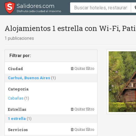
Salidores.com
Disfrutá cada ciudad al máximo
Alojamientos 1 estrella con Wi-Fi, Pa
1 publicaciones
Filtrar por:
Ciudad
Quitar filtro
Carhué, Buenos Aires
(1)
Categoría
Cabañas
(1)
Estrellas
Quitar filtro
1 estrella
(1)
Servicios
Quitar filtro