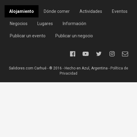
Alojamiento
Dónde comer
Actividades
Eventos
Negocios
Lugares
Información
Publicar un evento
Publicar un negocio
Salidores.com Carhué - ® 2016 - Hecho en Azul, Argentina -
Política de
Privacidad