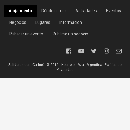
Alojamiento
Dónde comer
Actividades
Eventos
Negocios
Lugares
Información
Publicar un evento
Publicar un negocio
Salidores.com Carhué - ® 2016 - Hecho en Azul, Argentina -
Política de
Privacidad