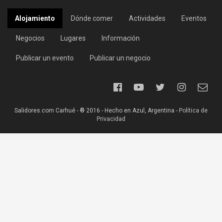
Alojamiento
Dónde comer
Actividades
Eventos
Negocios
Lugares
Información
Publicar un evento
Publicar un negocio
Salidores.com Carhué - ® 2016 - Hecho en Azul, Argentina -
Política de
Privacidad