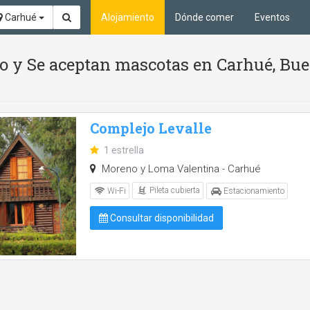
Carhué
Alojamiento
Dónde comer
Eventos
tio y Se aceptan mascotas en Carhué, Bu
Complejo Levalle
1 estrella
Moreno y Loma Valentina - Carhué
Pileta cubierta
Wi-Fi
Estacionamiento
Consultar disponibilidad