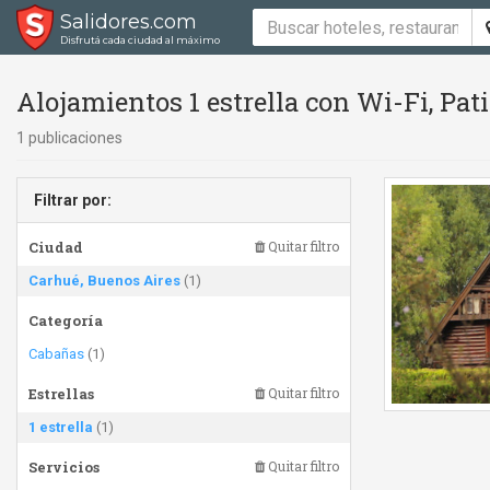
Salidores.com
Disfrutá cada ciudad al máximo
Alojamientos 1 estrella con Wi-Fi, Pa
1 publicaciones
Filtrar por:
Ciudad
Quitar filtro
Carhué, Buenos Aires
(1)
Categoría
Cabañas
(1)
Estrellas
Quitar filtro
1 estrella
(1)
Servicios
Quitar filtro