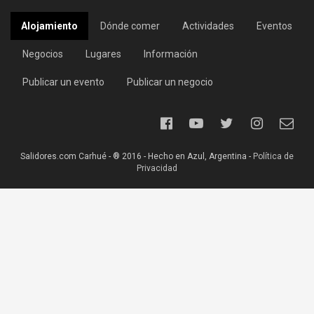
Alojamiento
Dónde comer
Actividades
Eventos
Negocios
Lugares
Información
Publicar un evento
Publicar un negocio
Salidores.com Carhué - ® 2016 - Hecho en Azul, Argentina -
Política de
Privacidad