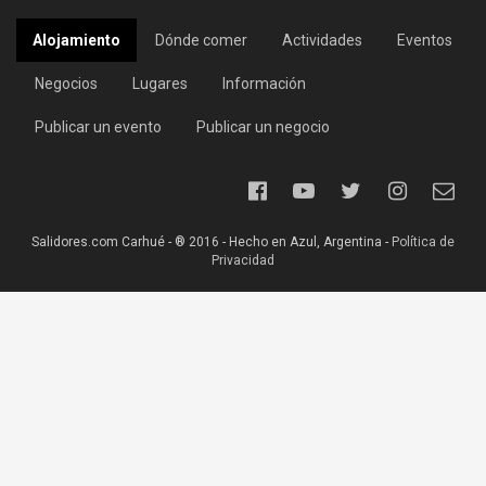
Alojamiento
Dónde comer
Actividades
Eventos
Negocios
Lugares
Información
Publicar un evento
Publicar un negocio
Salidores.com Carhué - ® 2016 - Hecho en Azul, Argentina -
Política de
Privacidad