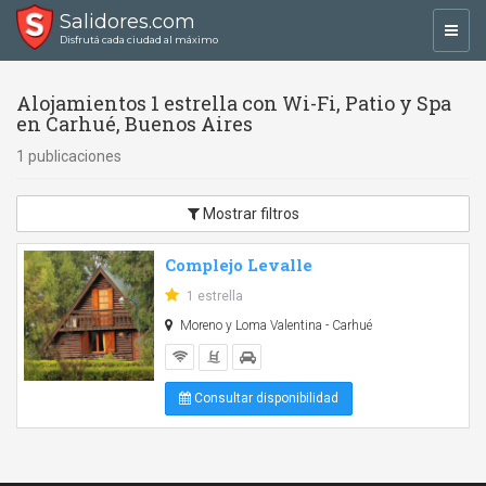
Salidores.com
Toggl
Disfrutá cada ciudad al máximo
navig
Alojamientos 1 estrella con Wi-Fi, Patio y Spa
en Carhué, Buenos Aires
1 publicaciones
Mostrar filtros
Complejo Levalle
1 estrella
Moreno y Loma Valentina - Carhué
Consultar disponibilidad