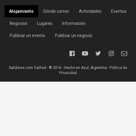
Alojamiento
Dónde comer
Actividades
Eventos
Negocios
Lugares
Información
Publicar un evento
Publicar un negocio
Salidores.com Carhué - ® 2016 - Hecho en Azul, Argentina -
Política de
Privacidad