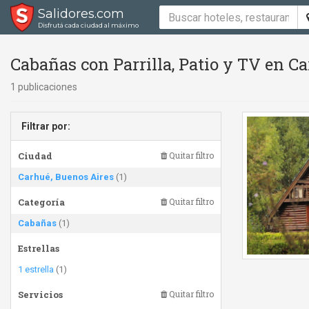
Salidores.com
Disfrutá cada ciudad al máximo
Cabañas con Parrilla, Patio y TV en C
1 publicaciones
Filtrar por:
Ciudad
Quitar filtro
Carhué, Buenos Aires
(1)
Categoría
Quitar filtro
Cabañas
(1)
Estrellas
1 estrella
(1)
Servicios
Quitar filtro