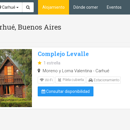
Carhué
Alojamiento
Dónde comer
Eventos
arhué, Buenos Aires
Complejo Levalle
1 estrella
Moreno y Loma Valentina - Carhué
Pileta cubierta
Wi-Fi
Estacionamiento
Consultar disponibilidad