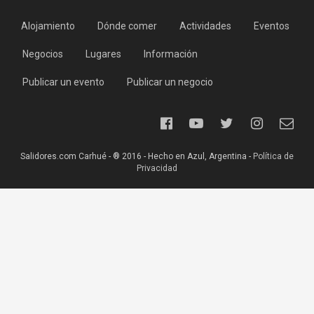
Alojamiento
Dónde comer
Actividades
Eventos
Negocios
Lugares
Información
Publicar un evento
Publicar un negocio
Salidores.com Carhué - ® 2016 - Hecho en Azul, Argentina -
Política de
Privacidad