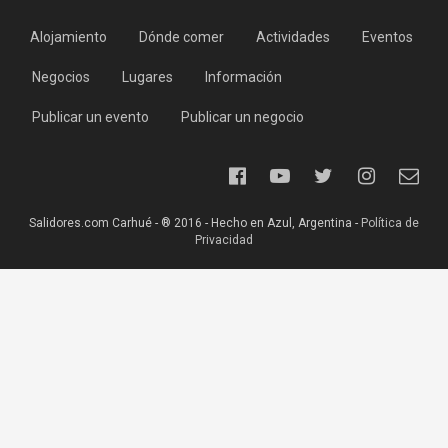
Alojamiento
Dónde comer
Actividades
Eventos
Negocios
Lugares
Información
Publicar un evento
Publicar un negocio
Salidores.com Carhué - ® 2016 - Hecho en Azul, Argentina -
Política de
Privacidad