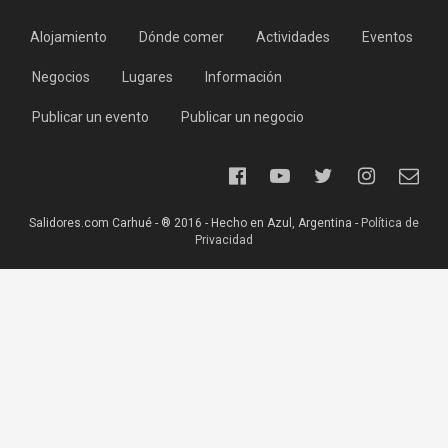
Alojamiento
Dónde comer
Actividades
Eventos
Negocios
Lugares
Información
Publicar un evento
Publicar un negocio
Salidores.com Carhué - ® 2016 - Hecho en Azul, Argentina -
Política de
Privacidad