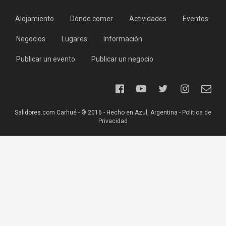
Alojamiento
Dónde comer
Actividades
Eventos
Negocios
Lugares
Información
Publicar un evento
Publicar un negocio
Salidores.com Carhué - ® 2016 - Hecho en Azul, Argentina -
Política de
Privacidad