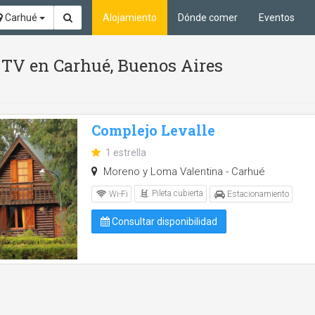
Carhué
Alojamiento
Dónde comer
Eventos
 y TV en Carhué, Buenos Aires
Complejo Levalle
1 estrella
Moreno y Loma Valentina - Carhué
Pileta cubierta
Wi-Fi
Estacionamiento
Consultar disponibilidad