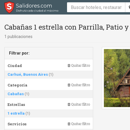
Salidores.com
Disfrutá cada ciudad al máximo
Cabañas 1 estrella con Parrilla, Patio
1 publicaciones
Filtrar por:
Ciudad
Quitar filtro
Carhué, Buenos Aires
(1)
Categoría
Quitar filtro
Cabañas
(1)
Estrellas
Quitar filtro
1 estrella
(1)
Servicios
Quitar filtro