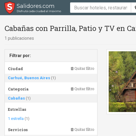
Salidores.com
Disfrutá cada ciudad al máximo
Cabañas con Parrilla, Patio y TV en C
1 publicaciones
Filtrar por:
Ciudad
Quitar filtro
Carhué, Buenos Aires
(1)
Categoría
Quitar filtro
Cabañas
(1)
Estrellas
1 estrella
(1)
Servicios
Quitar filtro