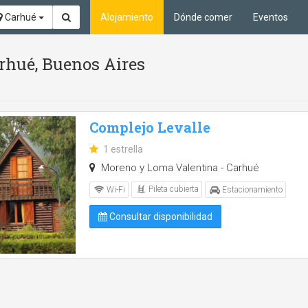
Carhué
Alojamiento
Dónde comer
Eventos
arhué, Buenos Aires
Complejo Levalle
1 estrella
Moreno y Loma Valentina - Carhué
Pileta cubierta
Wi-Fi
Estacionamiento
Consultar disponibilidad