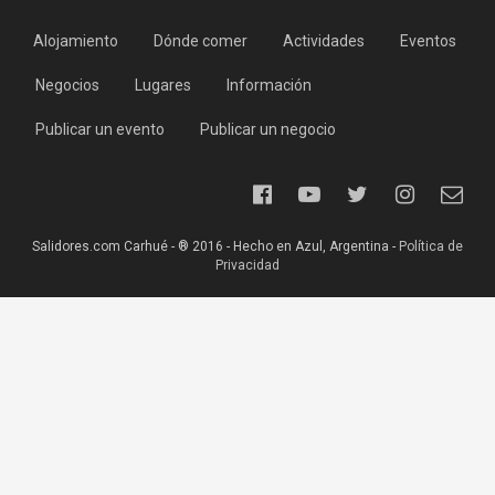
Alojamiento
Dónde comer
Actividades
Eventos
Negocios
Lugares
Información
Publicar un evento
Publicar un negocio
Salidores.com Carhué - ® 2016 - Hecho en Azul, Argentina -
Política de
Privacidad