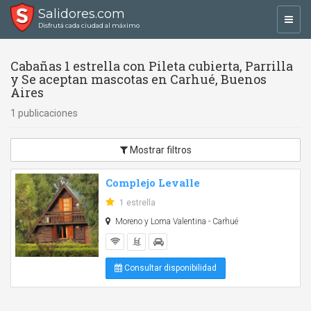
Salidores.com
Toggl
Disfrutá cada ciudad al máximo
navig
Cabañas 1 estrella con Pileta cubierta, Parrilla
y Se aceptan mascotas en Carhué, Buenos
Aires
1 publicaciones
Mostrar filtros
Complejo Levalle
1 estrella
Moreno y Loma Valentina - Carhué
Consultar disponibilidad