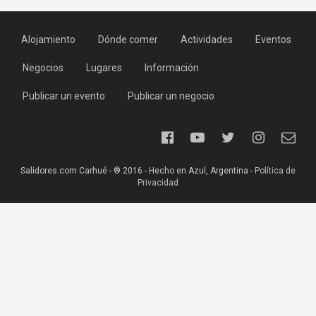
Alojamiento
Dónde comer
Actividades
Eventos
Negocios
Lugares
Información
Publicar un evento
Publicar un negocio
Salidores.com Carhué - ® 2016 - Hecho en Azul, Argentina -
Política de
Privacidad