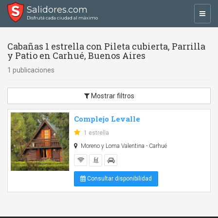
Salidores.com
Toggl
Disfrutá cada ciudad al máximo
navig
Cabañas 1 estrella con Pileta cubierta, Parrilla
y Patio en Carhué, Buenos Aires
1 publicaciones
Mostrar filtros
Complejo Levalle
1 estrella
Moreno y Loma Valentina - Carhué
Consultar disponibilidad