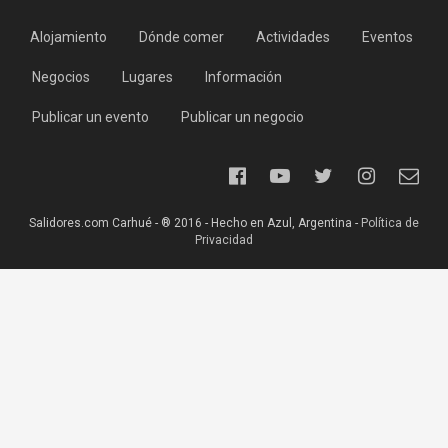
Alojamiento
Dónde comer
Actividades
Eventos
Negocios
Lugares
Información
Publicar un evento
Publicar un negocio
Salidores.com Carhué - ® 2016 - Hecho en Azul, Argentina -
Política de
Privacidad