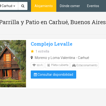
Carhué
Alojamiento
Dónde comer
Eventos
 Parrilla y Patio en Carhué, Buenos Aires
Complejo Levalle
1 estrella
Moreno y Loma Valentina - Carhué
Pileta cubierta
Wi-Fi
Estacionamiento
Consultar disponibilidad