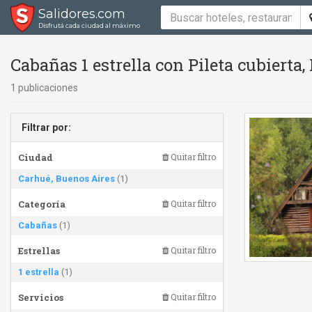
Salidores.com
Disfrutá cada ciudad al máximo
Cabañas 1 estrella con Pileta cubierta,
1 publicaciones
Filtrar por:
Ciudad
Quitar filtro
Carhué, Buenos Aires
(1)
Categoría
Quitar filtro
Cabañas
(1)
Estrellas
Quitar filtro
1 estrella
(1)
Servicios
Quitar filtro