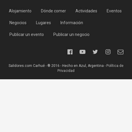
Alojamiento
Dónde comer
Actividades
Eventos
Negocios
Lugares
Información
Publicar un evento
Publicar un negocio
Salidores.com Carhué - ® 2016 - Hecho en Azul, Argentina -
Política de
Privacidad