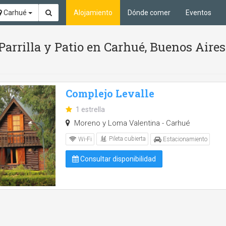
Carhué
Alojamiento
Dónde comer
Eventos
 Parrilla y Patio en Carhué, Buenos Aires
Complejo Levalle
1 estrella
Moreno y Loma Valentina - Carhué
Pileta cubierta
Wi-Fi
Estacionamiento
Consultar disponibilidad