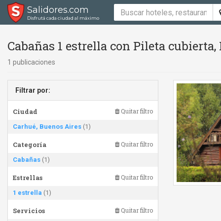
Salidores.com
Disfrutá cada ciudad al máximo
Cabañas 1 estrella con Pileta cubierta,
1 publicaciones
Filtrar por:
Ciudad
Quitar filtro
Carhué, Buenos Aires
(1)
Categoría
Quitar filtro
Cabañas
(1)
Estrellas
Quitar filtro
1 estrella
(1)
Servicios
Quitar filtro