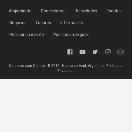
Alojamiento
Dónde comer
Actividades
Eventos
Negocios
Lugares
Información
Publicar un evento
Publicar un negocio
Salidores.com Carhué - ® 2016 - Hecho en Azul, Argentina -
Política de
Privacidad