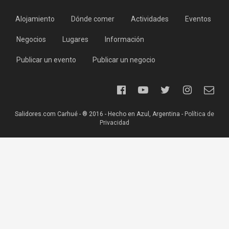
Alojamiento
Dónde comer
Actividades
Eventos
Negocios
Lugares
Información
Publicar un evento
Publicar un negocio
Salidores.com Carhué - ® 2016 - Hecho en Azul, Argentina -
Política de
Privacidad