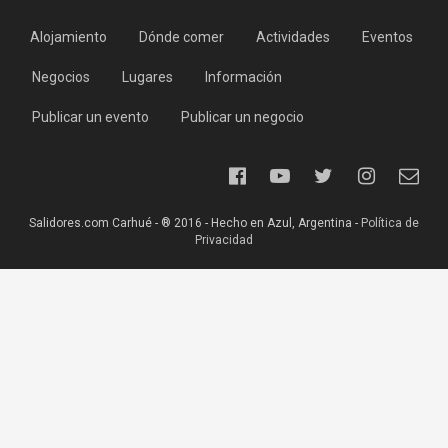
Alojamiento
Dónde comer
Actividades
Eventos
Negocios
Lugares
Información
Publicar un evento
Publicar un negocio
Salidores.com Carhué - ® 2016 - Hecho en Azul, Argentina -
Política de
Privacidad