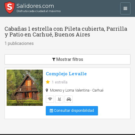
Salidores.com
Toggl
Disfrutá cada ciudad al máximo
navig
Cabañas 1 estrella con Pileta cubierta, Parrilla
y Patio en Carhué, Buenos Aires
1 publicaciones
Mostrar filtros
Complejo Levalle
1 estrella
Moreno y Loma Valentina - Carhué
Consultar disponibilidad