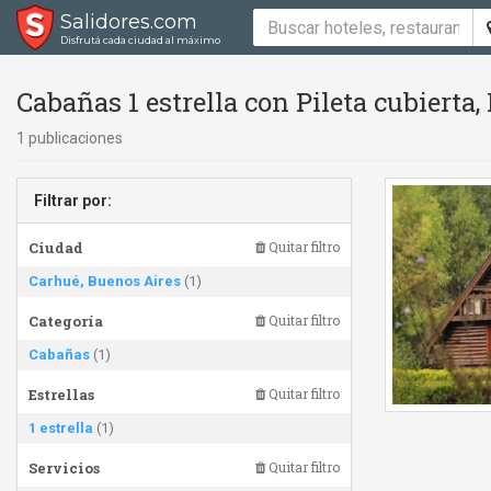
Salidores.com
Disfrutá cada ciudad al máximo
Cabañas 1 estrella con Pileta cubierta,
1 publicaciones
Filtrar por:
Ciudad
Quitar filtro
Carhué, Buenos Aires
(1)
Categoría
Quitar filtro
Cabañas
(1)
Estrellas
Quitar filtro
1 estrella
(1)
Servicios
Quitar filtro