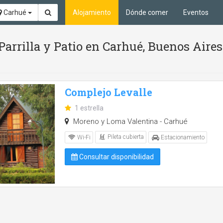
Carhué
Alojamiento
Dónde comer
Eventos
 Parrilla y Patio en Carhué, Buenos Aires
Complejo Levalle
1 estrella
Moreno y Loma Valentina - Carhué
Pileta cubierta
Wi-Fi
Estacionamiento
Consultar disponibilidad