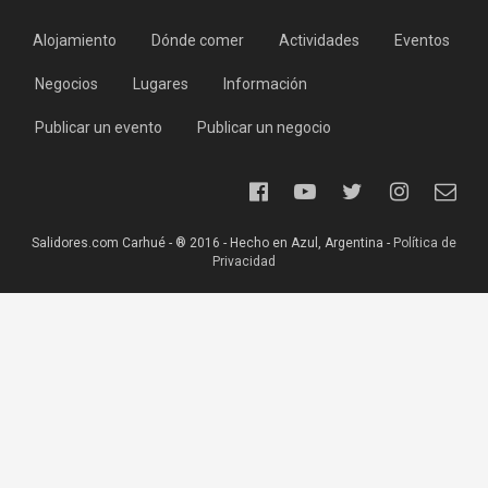
Alojamiento
Dónde comer
Actividades
Eventos
Negocios
Lugares
Información
Publicar un evento
Publicar un negocio
Salidores.com Carhué - ® 2016 - Hecho en Azul, Argentina -
Política de
Privacidad