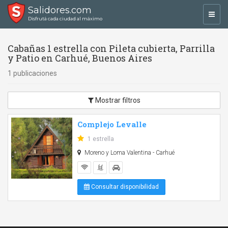
Salidores.com
Toggl
Disfrutá cada ciudad al máximo
navig
Cabañas 1 estrella con Pileta cubierta, Parrilla
y Patio en Carhué, Buenos Aires
1 publicaciones
Mostrar filtros
Complejo Levalle
1 estrella
Moreno y Loma Valentina - Carhué
Consultar disponibilidad