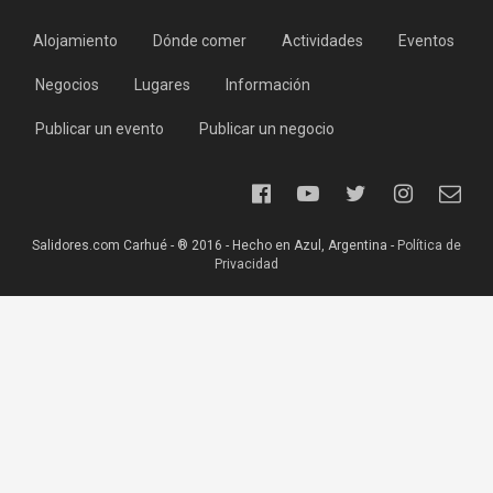
Alojamiento
Dónde comer
Actividades
Eventos
Negocios
Lugares
Información
Publicar un evento
Publicar un negocio
Salidores.com Carhué - ® 2016 - Hecho en Azul, Argentina -
Política de
Privacidad