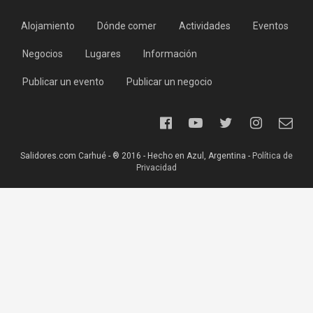
Alojamiento
Dónde comer
Actividades
Eventos
Negocios
Lugares
Información
Publicar un evento
Publicar un negocio
Salidores.com Carhué - ® 2016 - Hecho en Azul, Argentina -
Política de
Privacidad