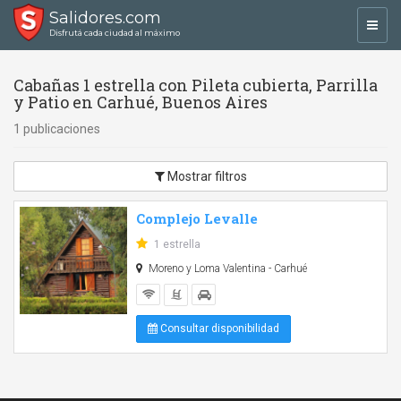
Salidores.com
Toggl
Disfrutá cada ciudad al máximo
navig
Cabañas 1 estrella con Pileta cubierta, Parrilla
y Patio en Carhué, Buenos Aires
1 publicaciones
Mostrar filtros
Complejo Levalle
1 estrella
Moreno y Loma Valentina - Carhué
Consultar disponibilidad