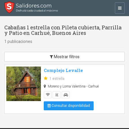
Salidores.com
Toggl
Disfrutá cada ciudad al máximo
navig
Cabañas 1 estrella con Pileta cubierta, Parrilla
y Patio en Carhué, Buenos Aires
1 publicaciones
Mostrar filtros
Complejo Levalle
1 estrella
Moreno y Loma Valentina - Carhué
Consultar disponibilidad