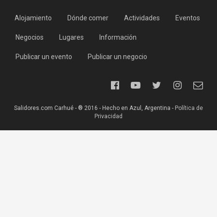
Alojamiento
Dónde comer
Actividades
Eventos
Negocios
Lugares
Información
Publicar un evento
Publicar un negocio
Salidores.com Carhué - ® 2016 - Hecho en Azul, Argentina -
Política de
Privacidad