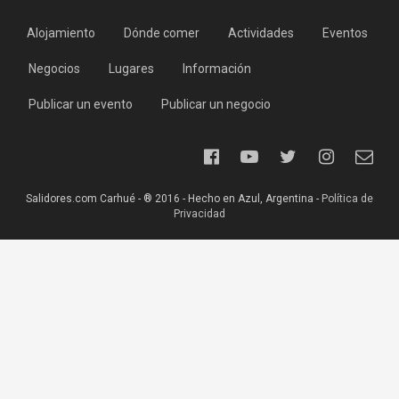
Alojamiento
Dónde comer
Actividades
Eventos
Negocios
Lugares
Información
Publicar un evento
Publicar un negocio
Salidores.com Carhué - ® 2016 - Hecho en Azul, Argentina -
Política de
Privacidad