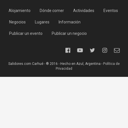
Alojamiento
Dónde comer
Actividades
Eventos
Negocios
Lugares
Información
Publicar un evento
Publicar un negocio
Salidores.com Carhué - ® 2016 - Hecho en Azul, Argentina -
Política de
Privacidad