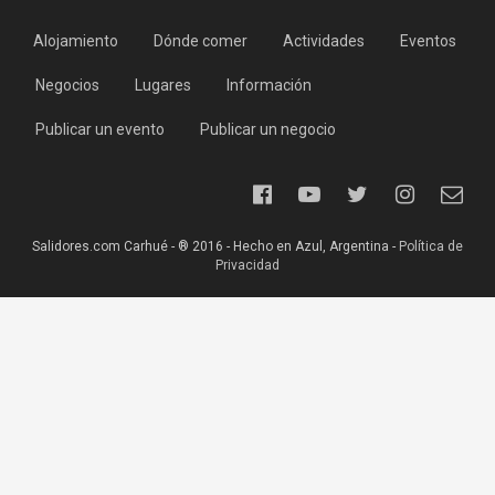
Alojamiento
Dónde comer
Actividades
Eventos
Negocios
Lugares
Información
Publicar un evento
Publicar un negocio
Salidores.com Carhué - ® 2016 - Hecho en Azul, Argentina -
Política de
Privacidad