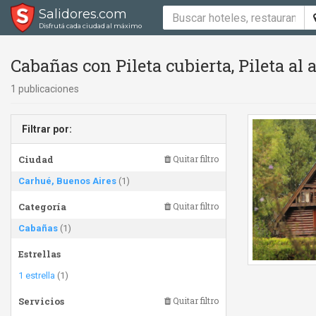
Salidores.com
Disfrutá cada ciudad al máximo
Cabañas con Pileta cubierta, Pileta al 
1 publicaciones
Filtrar por:
Ciudad
Quitar filtro
Carhué, Buenos Aires
(1)
Categoría
Quitar filtro
Cabañas
(1)
Estrellas
1 estrella
(1)
Servicios
Quitar filtro