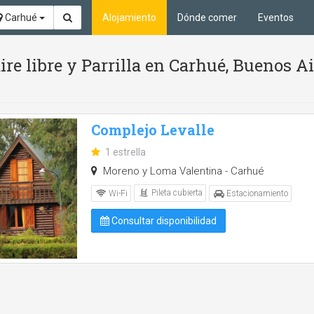
Carhué
Alojamiento
Dónde comer
Eventos
aire libre y Parrilla en Carhué, Buenos A
Complejo Levalle
1 estrella
Moreno y Loma Valentina - Carhué
Pileta cubierta
Wi-Fi
Estacionamiento
Consultar disponibilidad