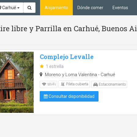
Carhué
Alojamiento
Dónde comer
Eventos
aire libre y Parrilla en Carhué, Buenos A
Complejo Levalle
1 estrella
Moreno y Loma Valentina - Carhué
Pileta cubierta
Wi-Fi
Estacionamiento
Consultar disponibilidad