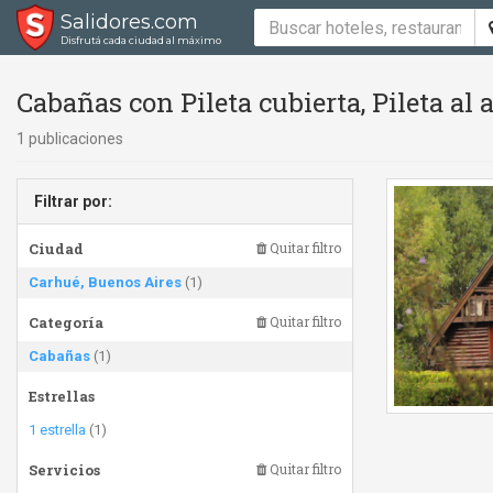
Salidores.com
Disfrutá cada ciudad al máximo
Cabañas con Pileta cubierta, Pileta al 
1 publicaciones
Filtrar por:
Ciudad
Quitar filtro
Carhué, Buenos Aires
(1)
Categoría
Quitar filtro
Cabañas
(1)
Estrellas
1 estrella
(1)
Servicios
Quitar filtro