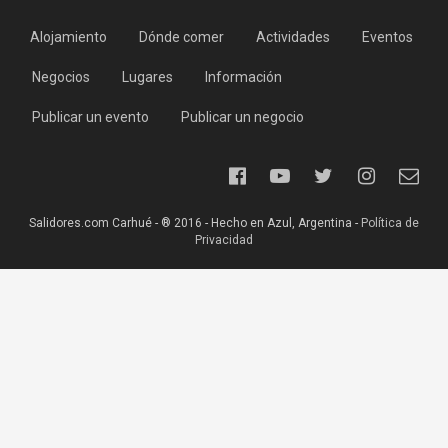
Alojamiento
Dónde comer
Actividades
Eventos
Negocios
Lugares
Información
Publicar un evento
Publicar un negocio
Salidores.com Carhué - ® 2016 - Hecho en Azul, Argentina -
Política de
Privacidad