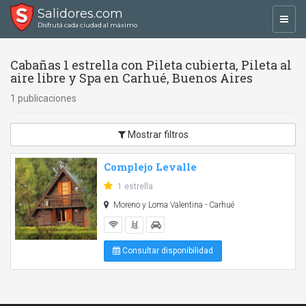
Salidores.com
Toggl
Disfrutá cada ciudad al máximo
navig
Cabañas 1 estrella con Pileta cubierta, Pileta al
aire libre y Spa en Carhué, Buenos Aires
1 publicaciones
Mostrar filtros
Complejo Levalle
1 estrella
Moreno y Loma Valentina - Carhué
Consultar disponibilidad