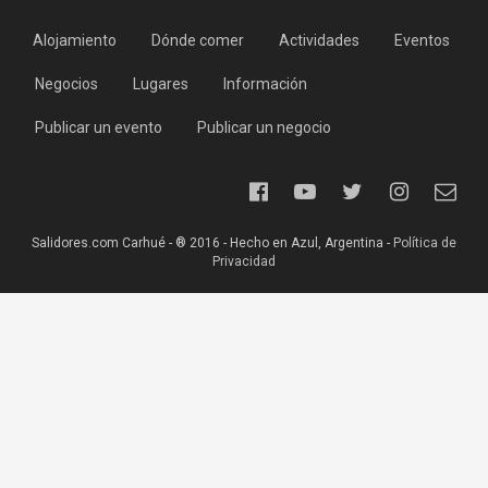
Alojamiento
Dónde comer
Actividades
Eventos
Negocios
Lugares
Información
Publicar un evento
Publicar un negocio
Salidores.com Carhué - ® 2016 - Hecho en Azul, Argentina -
Política de
Privacidad