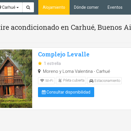
Carhué
Alojamiento
Dónde comer
Eventos
Aire acondicionado en Carhué, Buenos A
Complejo Levalle
1 estrella
Moreno y Loma Valentina - Carhué
Pileta cubierta
Wi-Fi
Estacionamiento
Consultar disponibilidad