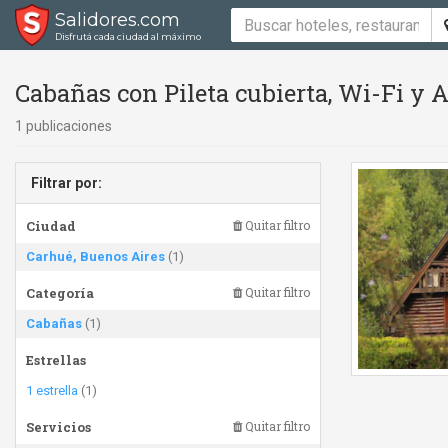
Salidores.com
Disfrutá cada ciudad al máximo
Cabañas con Pileta cubierta, Wi-Fi y 
1 publicaciones
Filtrar por:
Ciudad
Quitar filtro
Carhué, Buenos Aires
(1)
Categoría
Quitar filtro
Cabañas
(1)
Estrellas
1 estrella
(1)
Servicios
Quitar filtro