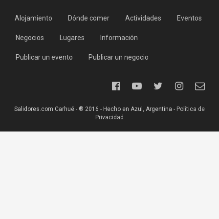
Alojamiento
Dónde comer
Actividades
Eventos
Negocios
Lugares
Información
Publicar un evento
Publicar un negocio
Salidores.com Carhué - ® 2016 - Hecho en Azul, Argentina -
Política de
Privacidad