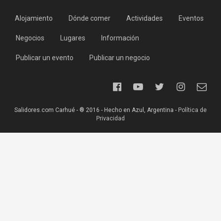
Alojamiento
Dónde comer
Actividades
Eventos
Negocios
Lugares
Información
Publicar un evento
Publicar un negocio
Salidores.com Carhué - ® 2016 - Hecho en Azul, Argentina -
Política de
Privacidad