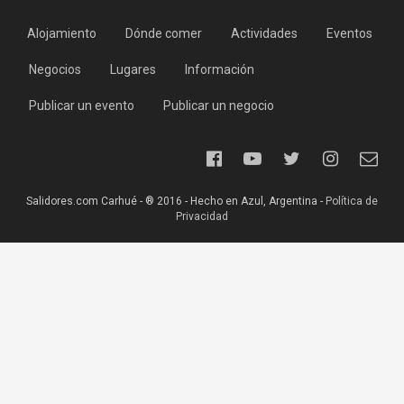
Alojamiento
Dónde comer
Actividades
Eventos
Negocios
Lugares
Información
Publicar un evento
Publicar un negocio
Salidores.com Carhué - ® 2016 - Hecho en Azul, Argentina -
Política de
Privacidad