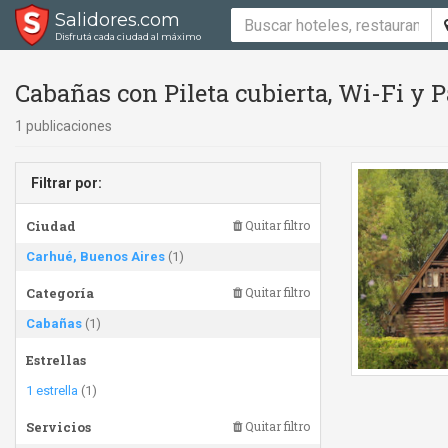
Salidores.com
Disfrutá cada ciudad al máximo
Cabañas con Pileta cubierta, Wi-Fi y P
1 publicaciones
Filtrar por:
Ciudad
Quitar filtro
Carhué, Buenos Aires
(1)
Categoría
Quitar filtro
Cabañas
(1)
Estrellas
1 estrella
(1)
Servicios
Quitar filtro