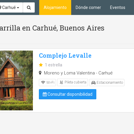
Carhué
Alojamiento
Dónde comer
Eventos
arrilla en Carhué, Buenos Aires
Complejo Levalle
1 estrella
Moreno y Loma Valentina - Carhué
Pileta cubierta
Wi-Fi
Estacionamiento
Consultar disponibilidad