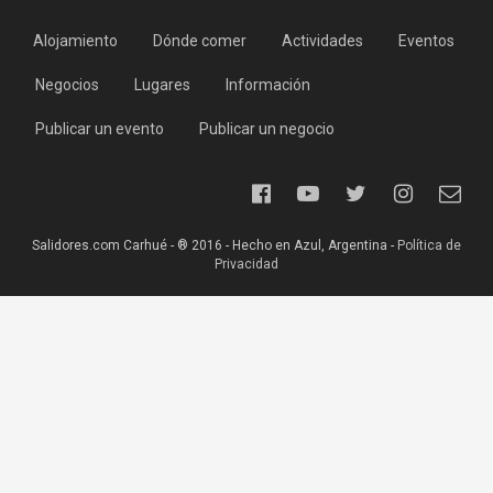
Alojamiento
Dónde comer
Actividades
Eventos
Negocios
Lugares
Información
Publicar un evento
Publicar un negocio
Salidores.com Carhué - ® 2016 - Hecho en Azul, Argentina -
Política de
Privacidad