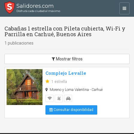
Salidores.com
Toggl
Disfrutá cada ciudad al máximo
navig
Cabañas 1 estrella con Pileta cubierta, Wi-Fi y
Parrilla en Carhué, Buenos Aires
1 publicaciones
Mostrar filtros
Complejo Levalle
1 estrella
Moreno y Loma Valentina - Carhué
Consultar disponibilidad