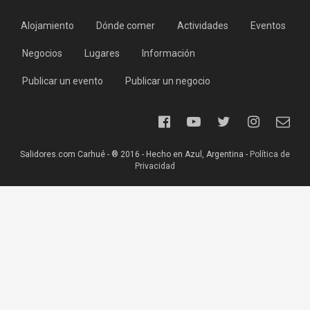
Alojamiento
Dónde comer
Actividades
Eventos
Negocios
Lugares
Información
Publicar un evento
Publicar un negocio
Salidores.com Carhué - ® 2016 - Hecho en Azul, Argentina -
Política de
Privacidad