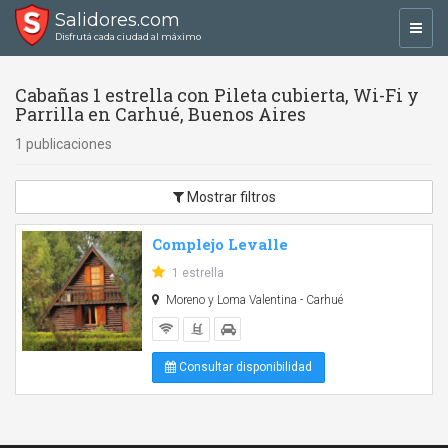
Salidores.com
Toggl
Disfrutá cada ciudad al máximo
navig
Cabañas 1 estrella con Pileta cubierta, Wi-Fi y
Parrilla en Carhué, Buenos Aires
1 publicaciones
Mostrar filtros
Complejo Levalle
1 estrella
Moreno y Loma Valentina - Carhué
Consultar disponibilidad