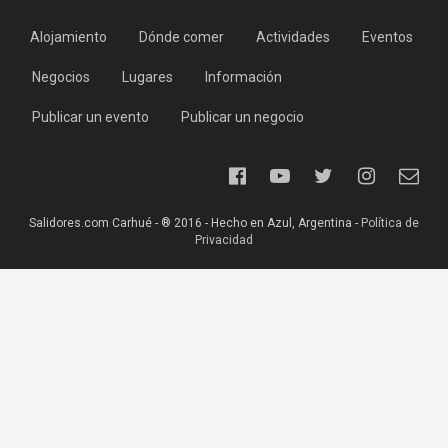
Alojamiento
Dónde comer
Actividades
Eventos
Negocios
Lugares
Información
Publicar un evento
Publicar un negocio
Salidores.com Carhué - ® 2016 - Hecho en Azul, Argentina -
Política de
Privacidad