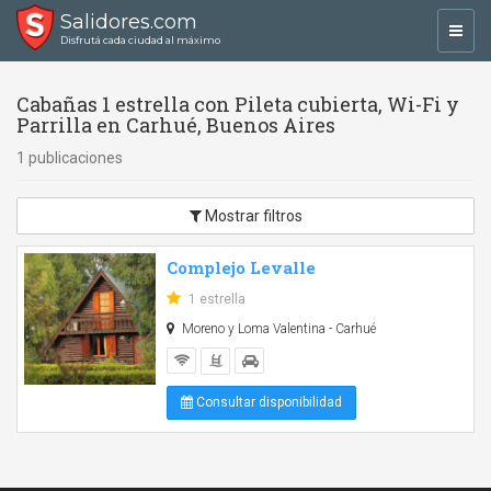
Salidores.com
Toggl
Disfrutá cada ciudad al máximo
navig
Cabañas 1 estrella con Pileta cubierta, Wi-Fi y
Parrilla en Carhué, Buenos Aires
1 publicaciones
Mostrar filtros
Complejo Levalle
1 estrella
Moreno y Loma Valentina - Carhué
Consultar disponibilidad