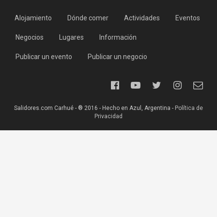
Alojamiento
Dónde comer
Actividades
Eventos
Negocios
Lugares
Información
Publicar un evento
Publicar un negocio
Salidores.com Carhué - ® 2016 - Hecho en Azul, Argentina -
Política de
Privacidad