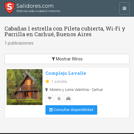
Salidores.com
Toggl
Disfrutá cada ciudad al máximo
navig
Cabañas 1 estrella con Pileta cubierta, Wi-Fi y
Parrilla en Carhué, Buenos Aires
1 publicaciones
Mostrar filtros
Complejo Levalle
1 estrella
Moreno y Loma Valentina - Carhué
Consultar disponibilidad