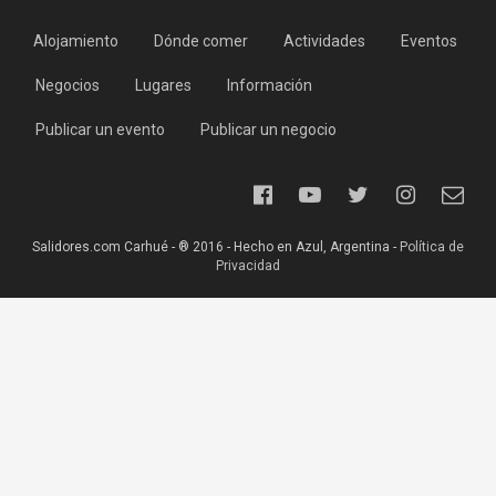
Alojamiento
Dónde comer
Actividades
Eventos
Negocios
Lugares
Información
Publicar un evento
Publicar un negocio
Salidores.com Carhué - ® 2016 - Hecho en Azul, Argentina -
Política de
Privacidad